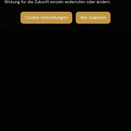
Wirkung für die Zukunft einzeln widerrufen oder ändern.
Cookie-Einstellungen
Alle zulassen
WILLKOMMEN IM CASANOVA
Dein Geschmack, dein Moment
Es ist uns eine Freude, Sie bei uns begrüßen zu dürfen –
genießen Sie Ihren Aufenthalt in vollen Zügen