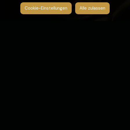
Cookie-Einstellungen
Alle zulassen
UNSER CASANOVA TEAM
Engagiert, leidenschaftlich und immer mit
einem Lächeln. Im Casanova steht unser
Team für erstklassigen Service und die
Liebe zum Detail. Jeder von uns arbeitet
mit Herz und Hand, um Ihnen ein
unvergessliches kulinarisches Erlebnis zu
bieten.